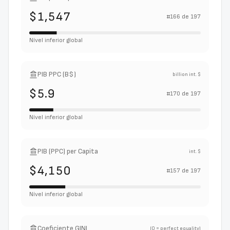
$1,547
#
166
de
197
Nível inferior global
PIB PPC (B$)
billion int. $
$5.9
#
170
de
197
Nível inferior global
PIB (PPC) per Capita
int. $
$4,150
#
157
de
197
Nível inferior global
Coeficiente GINI
(0 = perfect equality)