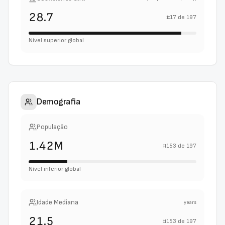
28.7
#
17
de
197
Nível superior global
Demografia
População
1.42M
#
153
de
197
Nível inferior global
Idade Mediana
years
21.5
#
153
de
197