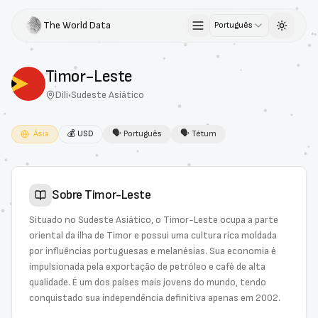
The World Data
Português
Toggle 
Timor-Leste
Dili
•
Sudeste Asiático
Ásia
💰
USD
🗣
Português
🗣
Tétum
Sobre
Timor-Leste
Situado no Sudeste Asiático, o Timor-Leste ocupa a parte
oriental da ilha de Timor e possui uma cultura rica moldada
por influências portuguesas e melanésias. Sua economia é
impulsionada pela exportação de petróleo e café de alta
qualidade. É um dos países mais jovens do mundo, tendo
conquistado sua independência definitiva apenas em 2002.