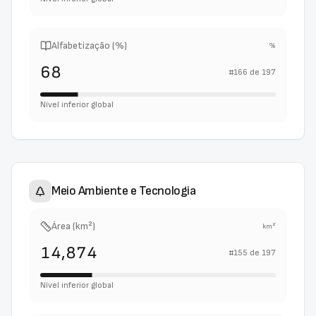
Alfabetização (%)
%
68
#
166
de
197
Nível inferior global
Meio Ambiente e Tecnologia
Área (km²)
km²
14,874
#
155
de
197
Nível inferior global