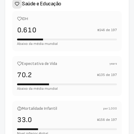
Saúde e Educação
IDH
0.610
#
146
de
197
Abaixo da média mundial
Expectativa de Vida
years
70.2
#
135
de
197
Abaixo da média mundial
Mortalidade Infantil
per 1,000
33.0
#
156
de
197
Nível inferior global