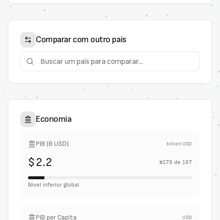
Comparar com outro país
Economia
PIB (B USD)
billion USD
$2.2
#
179
de
197
Nível inferior global
PIB per Capita
USD