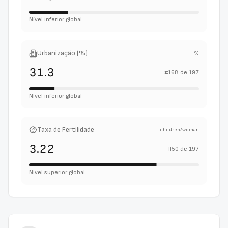
Nível inferior global
Urbanização (%)
%
31.3
#
168
de
197
Nível inferior global
Taxa de Fertilidade
children/woman
3.22
#
50
de
197
Nível superior global