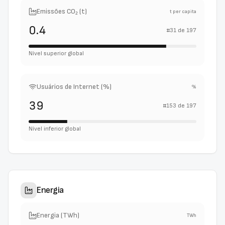
Emissões CO₂ (t)
t per capita
0.4
#
31
de
197
Nível superior global
Usuários de Internet (%)
%
39
#
153
de
197
Nível inferior global
Energia
Energia (TWh)
TWh