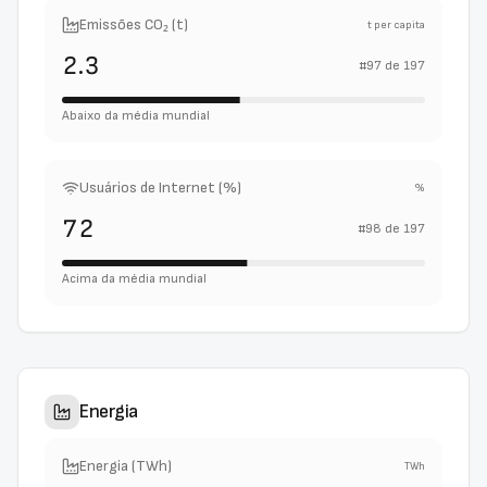
Emissões CO₂ (t)
t per capita
2.3
#
97
de
197
Abaixo da média mundial
Usuários de Internet (%)
%
72
#
98
de
197
Acima da média mundial
Energia
Energia (TWh)
TWh