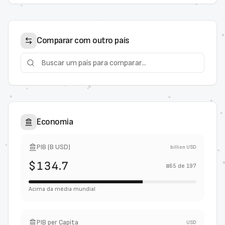
Comparar com outro país
Economia
PIB (B USD)
billion USD
$134.7
#
65
de
197
Acima da média mundial
PIB per Capita
USD