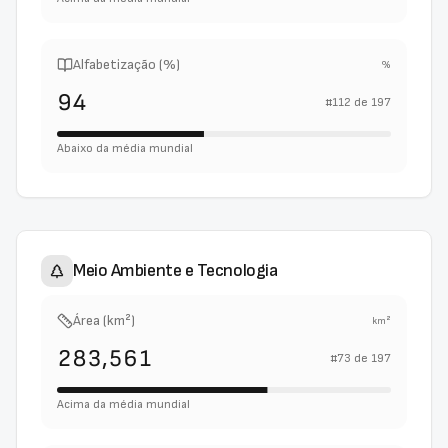
Alfabetização (%)
%
94
#
112
de
197
Abaixo da média mundial
Meio Ambiente e Tecnologia
Área (km²)
km²
283,561
#
73
de
197
Acima da média mundial