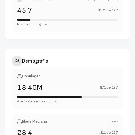
45.7
#
171
de
197
Nível inferior global
Demografia
População
18.40M
#
71
de
197
Acima da média mundial
Idade Mediana
years
28.4
#
111
de
197