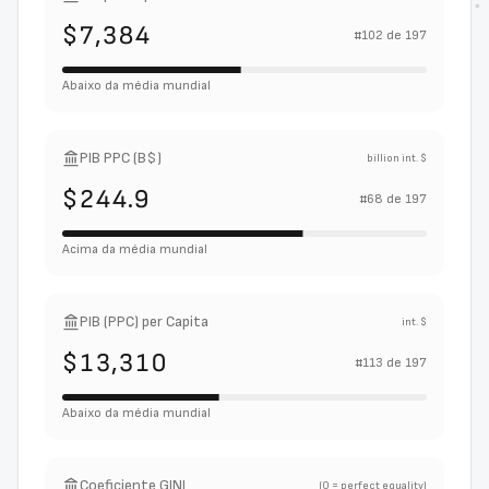
$7,384
#
102
de
197
Abaixo da média mundial
PIB PPC (B$)
billion int. $
$244.9
#
68
de
197
Acima da média mundial
PIB (PPC) per Capita
int. $
$13,310
#
113
de
197
Abaixo da média mundial
Coeficiente GINI
(0 = perfect equality)