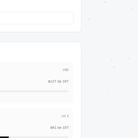
USD
#
137
de
197
int. $
#
91
de
197