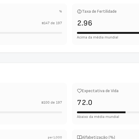
Taxa de Fertilidade
%
2.96
#
147
de
197
Acima da média mundial
Expectativa de Vida
72.0
#
100
de
197
Abaixo da média mundial
Alfabetização (%)
per 1,000