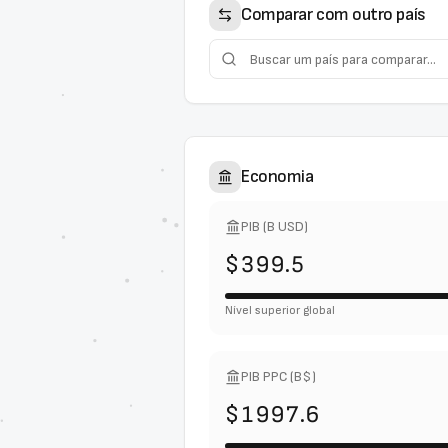
Comparar com outro país
Economia
PIB (B USD)
$399.5
Nível superior global
PIB PPC (B$)
$1997.6