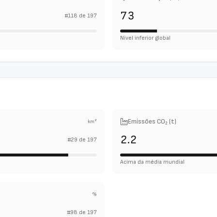
73
#
118
de
197
Nível inferior global
Emissões CO₂ (t)
km²
2.2
#
29
de
197
Acima da média mundial
%
#
98
de
197