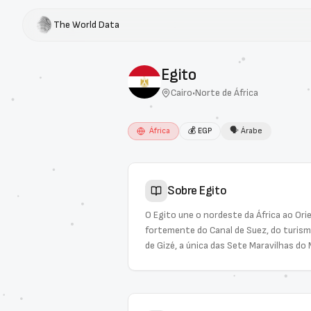
The World Data
Egito
Cairo
•
Norte de África
África
💰
EGP
🗣
Árabe
Sobre
Egito
O Egito une o nordeste da África ao Or
fortemente do Canal de Suez, do turismo
de Gizé, a única das Sete Maravilhas do