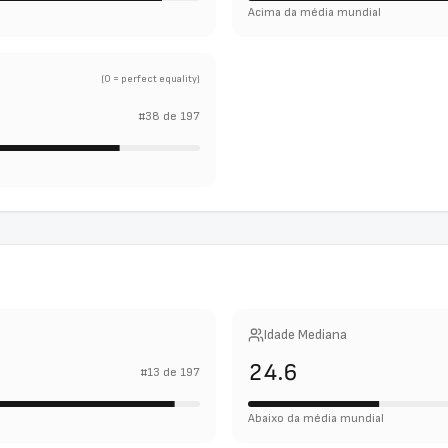
Acima da média mundial
(0 = perfect equality)
#
38
de
197
Idade Mediana
24.6
#
13
de
197
Abaixo da média mundial