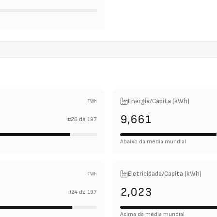
Energia/Capita (kWh)
TWh
9,661
#
26
de
197
Abaixo da média mundial
Eletricidade/Capita (kWh)
TWh
2,023
#
24
de
197
Acima da média mundial