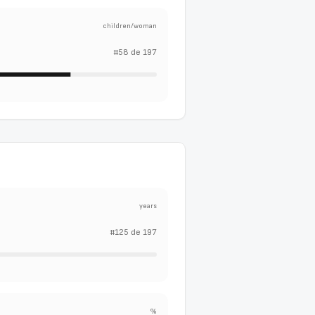
children/woman
#
58
de
197
years
#
125
de
197
%