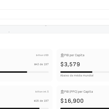
PIB per Capita
billion USD
$3,579
#
43
de
197
Abaixo da média mundial
PIB (PPC) per Capita
billion int. $
$16,900
#
18
de
197