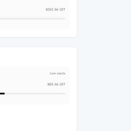
#
162
de
197
t per capita
#
95
de
197