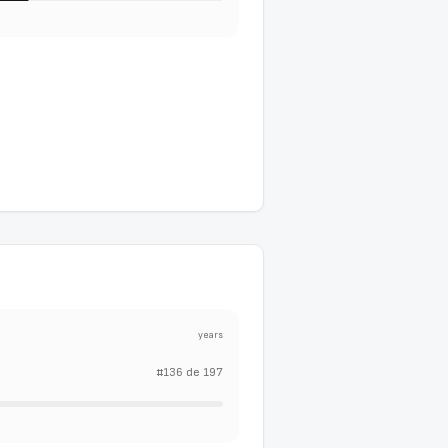
years
#
136
de
197