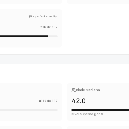
(0 = perfect equality)
#
16
de
197
Idade Mediana
42.0
#
114
de
197
Nível superior global