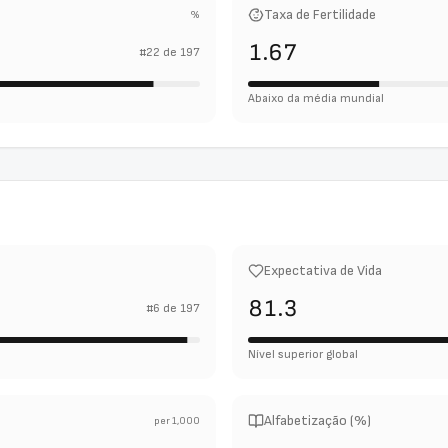
Taxa de Fertilidade
%
1.67
#
22
de
197
Abaixo da média mundial
Expectativa de Vida
81.3
#
6
de
197
Nível superior global
Alfabetização (%)
per 1,000