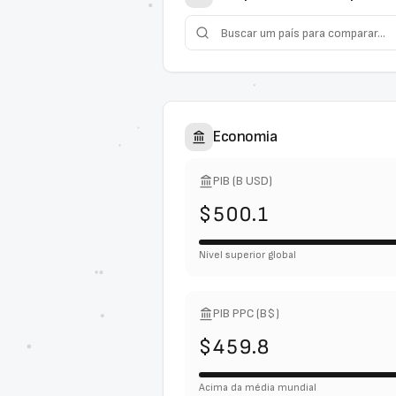
Economia
PIB (B USD)
$500.1
Nível superior global
PIB PPC (B$)
$459.8
Acima da média mundial