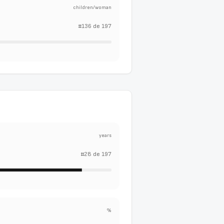
children/woman
#
136
de
197
years
#
28
de
197
%