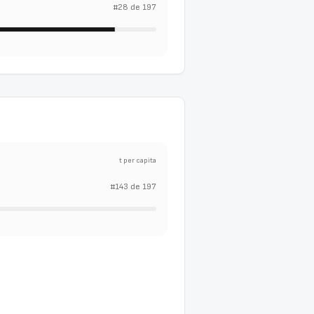
#
28
de
197
t per capita
#
143
de
197