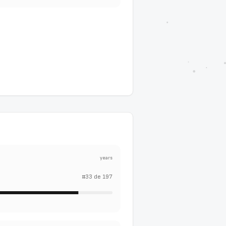
years
#
33
de
197