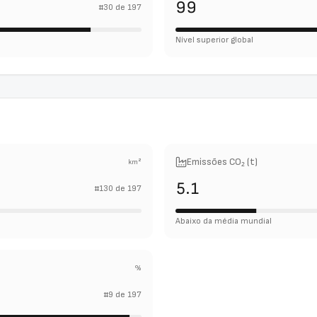
99
#
30
de
197
Nível superior global
Emissões CO₂ (t)
km²
5.1
#
130
de
197
Abaixo da média mundial
%
#
9
de
197