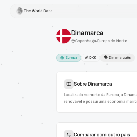
The World Data
Dinamarca
Copenhaga
•
Europa do Norte
Europa
💰
DKK
🗣
Dinamarquês
Sobre
Dinamarca
Localizada no norte da Europa, a Dinama
renovável e possui uma economia marítim
Comparar com outro país