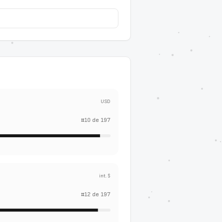
USD
#
10
de
197
int. $
#
12
de
197