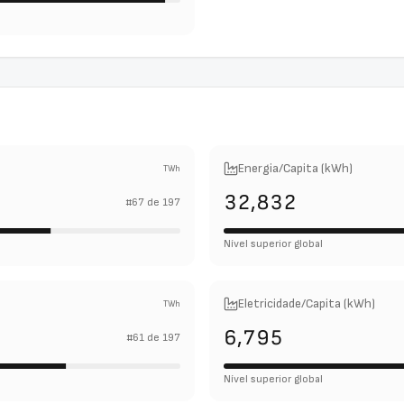
Energia/Capita (kWh)
TWh
32,832
#
67
de
197
Nível superior global
Eletricidade/Capita (kWh)
TWh
6,795
#
61
de
197
Nível superior global