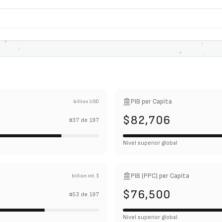
PIB per Capita
billion USD
$82,706
#
37
de
197
Nível superior global
PIB (PPC) per Capita
billion int. $
$76,500
#
53
de
197
Nível superior global