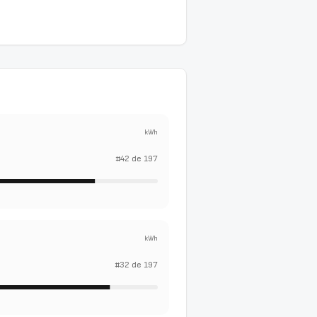
kWh
#
42
de
197
kWh
#
32
de
197