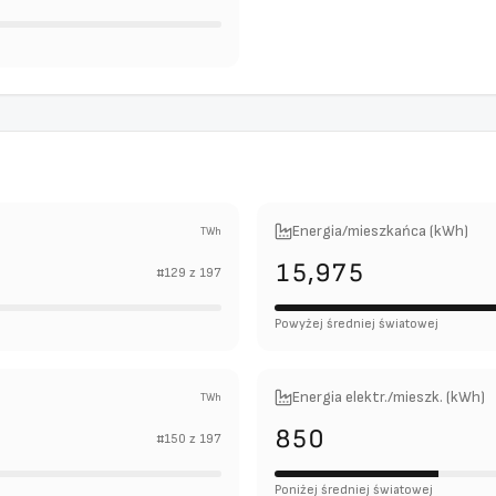
Energia/mieszkańca (kWh)
TWh
15,975
#
129
z
197
Powyżej średniej światowej
Energia elektr./mieszk. (kWh)
TWh
850
#
150
z
197
Poniżej średniej światowej