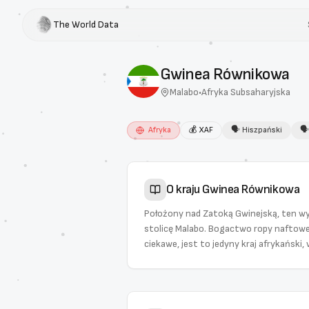
The World Data
Gwinea Równikowa
Malabo
•
Afryka Subsaharyjska
Afryka
💰
XAF
🗣
Hiszpański

O kraju
Gwinea Równikowa
Położony nad Zatoką Gwinejską, ten wy
stolicę Malabo. Bogactwo ropy naftowe
ciekawe, jest to jedyny kraj afrykański