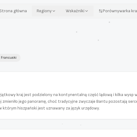
Strona główna
Regiony
Wskaźniki
Porównywarka kra

Francuski
jątkowy kraj jest podzielony na kontynentalną część lądową i kilka wysp 
j zmieniło jego panoramę, choć tradycyjne zwyczaje Bantu pozostają ser
, w którym hiszpański jest uznawany za język urzędowy.