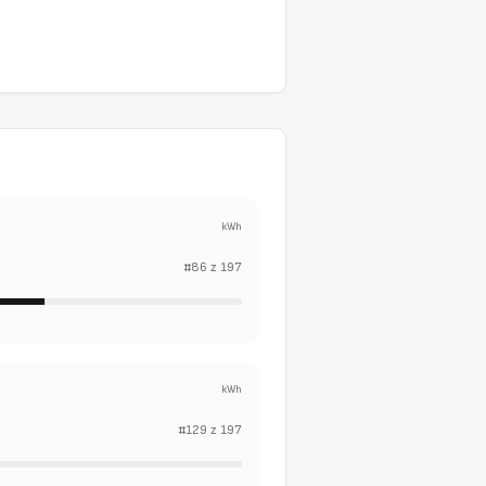
kWh
#
86
z
197
kWh
#
129
z
197