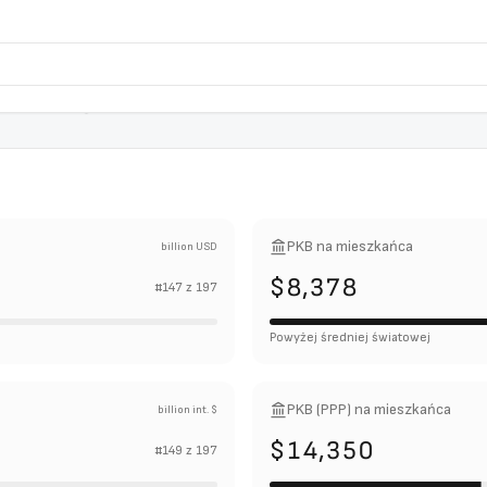
PKB na mieszkańca
billion USD
$8,378
#
147
z
197
Powyżej średniej światowej
PKB (PPP) na mieszkańca
billion int. $
$14,350
#
149
z
197