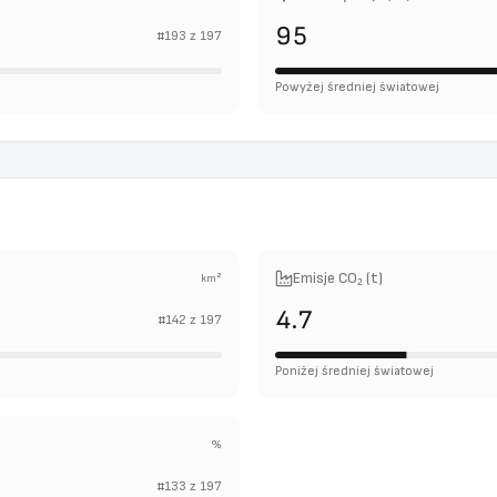
95
#
193
z
197
Powyżej średniej światowej
Emisje CO₂ (t)
km²
4.7
#
142
z
197
Poniżej średniej światowej
%
#
133
z
197