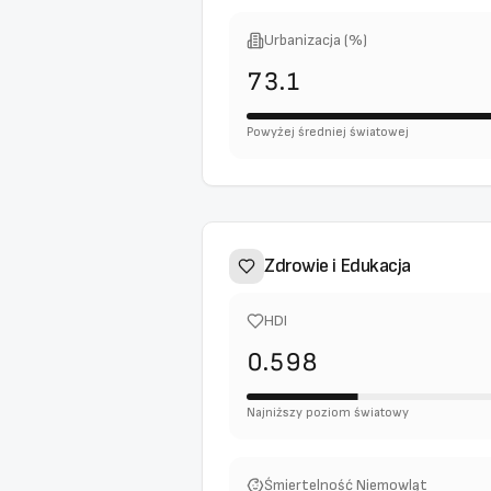
Urbanizacja (%)
73.1
Powyżej średniej światowej
Zdrowie i Edukacja
HDI
0.598
Najniższy poziom światowy
Śmiertelność Niemowląt