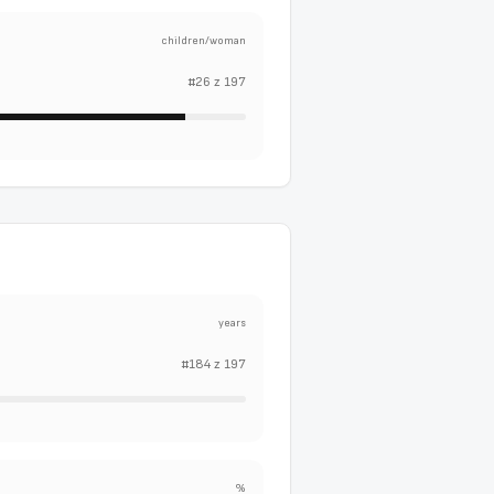
children/woman
#
26
z
197
years
#
184
z
197
%