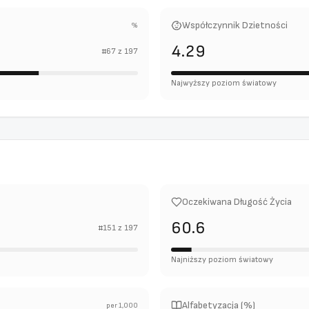
Współczynnik Dzietności
%
4.29
#
67
z
197
Najwyższy poziom światowy
Oczekiwana Długość Życia
60.6
#
151
z
197
Najniższy poziom światowy
Alfabetyzacja (%)
per 1,000