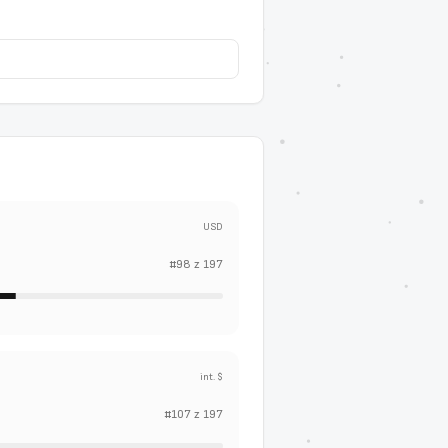
USD
#
98
z
197
int. $
#
107
z
197