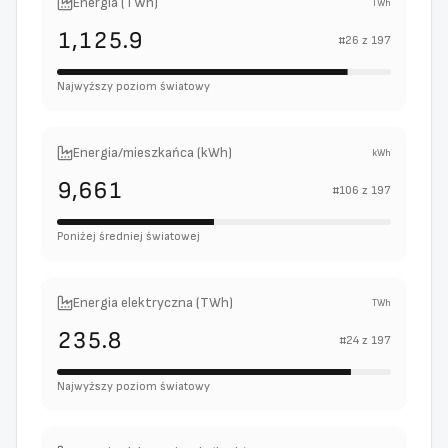
Energia (TWh)
TWh
1,125.9
#
26
z
197
Najwyższy poziom światowy
Energia/mieszkańca (kWh)
kWh
9,661
#
106
z
197
Poniżej średniej światowej
Energia elektryczna (TWh)
TWh
235.8
#
24
z
197
Najwyższy poziom światowy