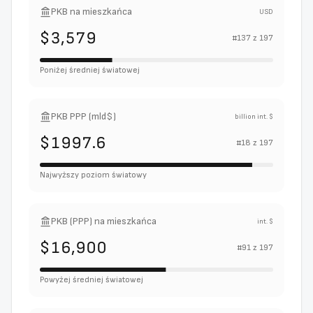
PKB na mieszkańca
USD
$3,579
#
137
z
197
Poniżej średniej światowej
PKB PPP (mld$)
billion int. $
$1997.6
#
18
z
197
Najwyższy poziom światowy
PKB (PPP) na mieszkańca
int. $
$16,900
#
91
z
197
Powyżej średniej światowej