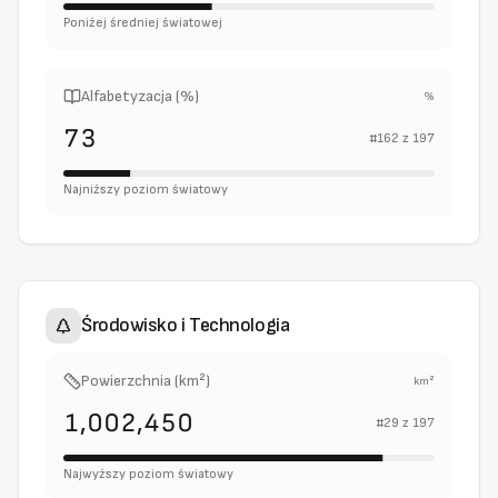
Poniżej średniej światowej
Alfabetyzacja (%)
%
73
#
162
z
197
Najniższy poziom światowy
Środowisko i Technologia
Powierzchnia (km²)
km²
1,002,450
#
29
z
197
Najwyższy poziom światowy