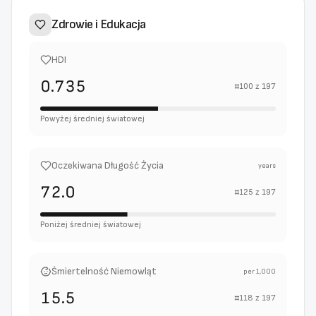
Zdrowie i Edukacja
HDI
0.735
#
100
z
197
Powyżej średniej światowej
Oczekiwana Długość Życia
years
72.0
#
125
z
197
Poniżej średniej światowej
Śmiertelność Niemowląt
per 1,000
15.5
#
118
z
197