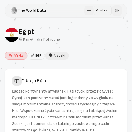
The World Data
Polski
Toggle 
Egipt
Kair
•
Afryka Północna
Afryka
💰
EGP
🗣
Arabski
O kraju
Egipt
Łącząc kontynenty afrykański i azjatycki przez Półwysep
Synaj, ten pustynny naród jest legendarny ze względu na
swoje monumentalne starożytności i życiodajny przepływ
Nilu. Współczesne życie koncentruje się na tętniącej życiem
metropolii Kairu i kluczowym handlu morskim przez Kanał
Sueski. Jest domem dla ostatniego zachowanego cudu
starożytnego świata, Wielkiej Piramidy w Gizie.