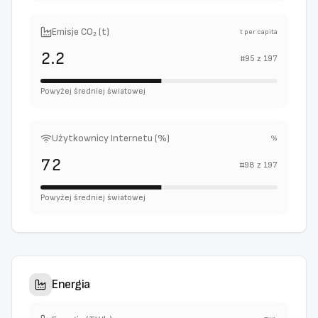
Emisje CO₂ (t)
t per capita
2.2
#
95
z
197
Powyżej średniej światowej
Użytkownicy Internetu (%)
%
72
#
98
z
197
Powyżej średniej światowej
Energia