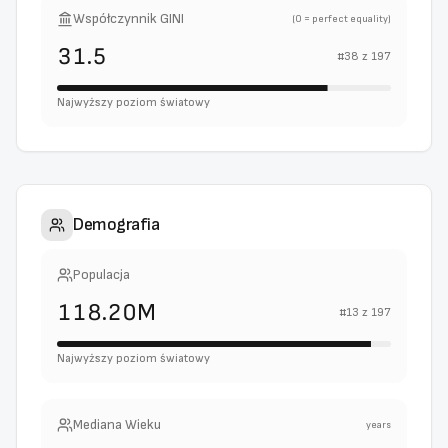
Współczynnik GINI
(0 = perfect equality)
31.5
#
38
z
197
Najwyższy poziom światowy
Demografia
Populacja
118.20M
#
13
z
197
Najwyższy poziom światowy
Mediana Wieku
years