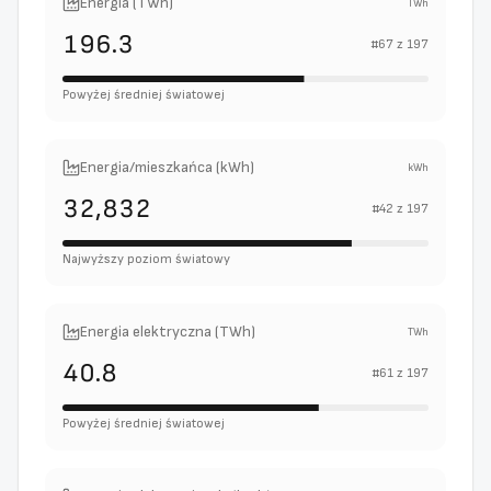
Energia (TWh)
TWh
196.3
#
67
z
197
Powyżej średniej światowej
Energia/mieszkańca (kWh)
kWh
32,832
#
42
z
197
Najwyższy poziom światowy
Energia elektryczna (TWh)
TWh
40.8
#
61
z
197
Powyżej średniej światowej