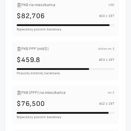
PKB na mieszkańca
USD
$82,706
#
10
z
197
Najwyższy poziom światowy
PKB PPP (mld$)
billion int. $
$459.8
#
53
z
197
Powyżej średniej światowej
PKB (PPP) na mieszkańca
int. $
$76,500
#
12
z
197
Najwyższy poziom światowy