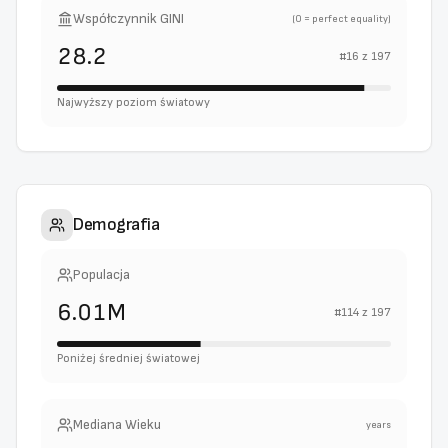
Współczynnik GINI
(0 = perfect equality)
28.2
#
16
z
197
Najwyższy poziom światowy
Demografia
Populacja
6.01M
#
114
z
197
Poniżej średniej światowej
Mediana Wieku
years