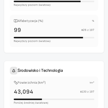
Najwyższy poziom światowy
Alfabetyzacja (%)
%
99
#
28
z
197
Najwyższy poziom światowy
Środowisko i Technologia
Powierzchnia (km²)
km²
43,094
#
130
z
197
Poniżej średniej światowej