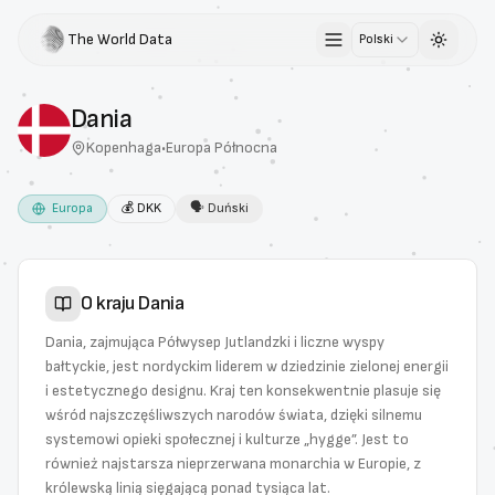
The World Data
Polski
Toggle 
Dania
Kopenhaga
•
Europa Północna
Europa
💰
DKK
🗣
Duński
O kraju
Dania
Dania, zajmująca Półwysep Jutlandzki i liczne wyspy
bałtyckie, jest nordyckim liderem w dziedzinie zielonej energii
i estetycznego designu. Kraj ten konsekwentnie plasuje się
wśród najszczęśliwszych narodów świata, dzięki silnemu
systemowi opieki społecznej i kulturze „hygge”. Jest to
również najstarsza nieprzerwana monarchia w Europie, z
królewską linią sięgającą ponad tysiąca lat.