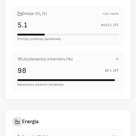
Emisje CO₂ (t)
t per capita
5.1
#
143
z
197
Poniżej średniej światowej
Użytkownicy Internetu (%)
%
98
#
9
z
197
Najwyższy poziom światowy
Energia