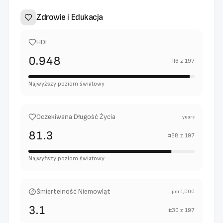
Zdrowie i Edukacja
HDI
0.948
#
6
z
197
Najwyższy poziom światowy
Oczekiwana Długość Życia
years
81.3
#
28
z
197
Najwyższy poziom światowy
Śmiertelność Niemowląt
per 1,000
3.1
#
30
z
197