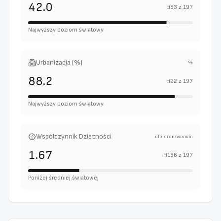
42.0
#
33
z
197
Najwyższy poziom światowy
Urbanizacja (%)
%
88.2
#
22
z
197
Najwyższy poziom światowy
Współczynnik Dzietności
children/woman
1.67
#
136
z
197
Poniżej średniej światowej