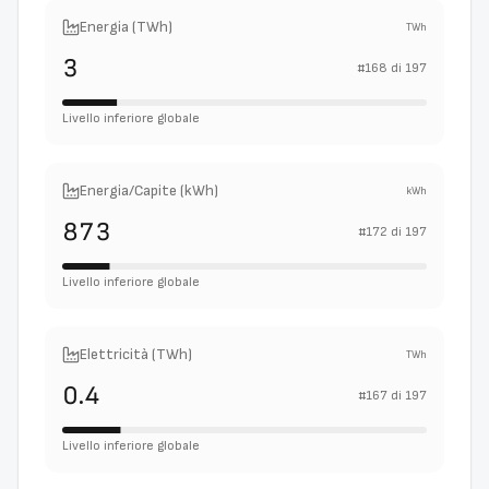
Energia (TWh)
TWh
3
#
168
di
197
Livello inferiore globale
Energia/Capite (kWh)
kWh
873
#
172
di
197
Livello inferiore globale
Elettricità (TWh)
TWh
0.4
#
167
di
197
Livello inferiore globale