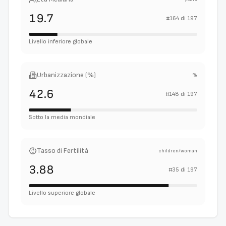
19.7
#
164
di
197
Livello inferiore globale
Urbanizzazione (%)
%
42.6
#
148
di
197
Sotto la media mondiale
Tasso di Fertilità
children/woman
3.88
#
35
di
197
Livello superiore globale