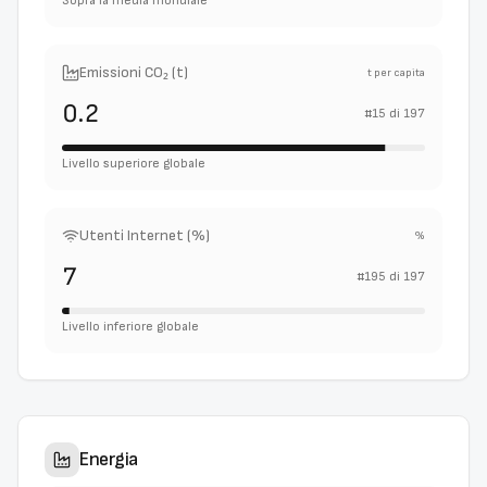
Sopra la media mondiale
Emissioni CO₂ (t)
t per capita
0.2
#
15
di
197
Livello superiore globale
Utenti Internet (%)
%
7
#
195
di
197
Livello inferiore globale
Energia