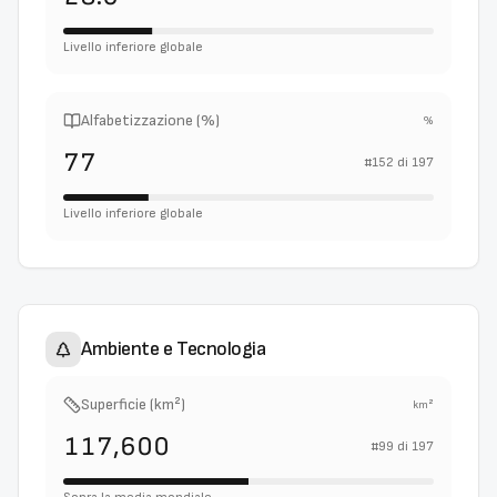
Livello inferiore globale
Alfabetizzazione (%)
%
77
#
152
di
197
Livello inferiore globale
Ambiente e Tecnologia
Superficie (km²)
km²
117,600
#
99
di
197