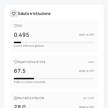
Salute e Istruzione
ISU
0.495
#
181
di
197
Livello inferiore globale
Aspettativa di Vita
years
67.5
#
148
di
197
Sotto la media mondiale
Mortalità Infantile
per 1,000
28.0
#
148
di
197