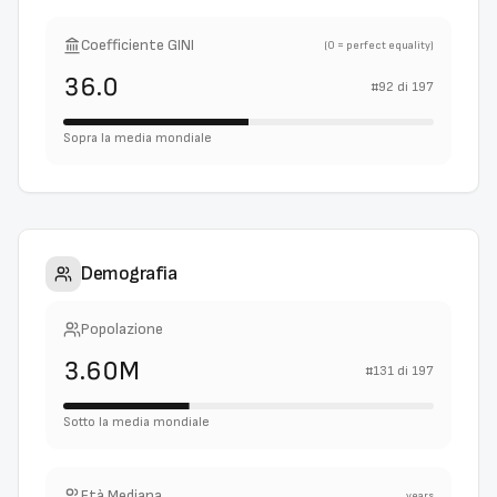
Coefficiente GINI
(0 = perfect equality)
36.0
#
92
di
197
Sopra la media mondiale
Demografia
Popolazione
3.60M
#
131
di
197
Sotto la media mondiale
Età Mediana
years