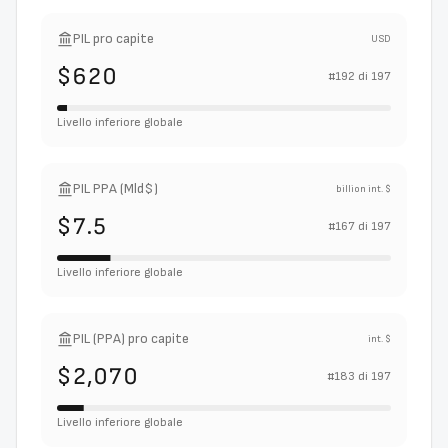
PIL pro capite
USD
$620
#
192
di
197
Livello inferiore globale
PIL PPA (Mld$)
billion int. $
$7.5
#
167
di
197
Livello inferiore globale
PIL (PPA) pro capite
int. $
$2,070
#
183
di
197
Livello inferiore globale