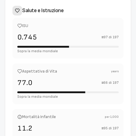
Salute e Istruzione
ISU
0.745
#
97
di
197
Sopra la media mondiale
Aspettativa di Vita
years
77.0
#
66
di
197
Sopra la media mondiale
Mortalità Infantile
per 1,000
11.2
#
95
di
197