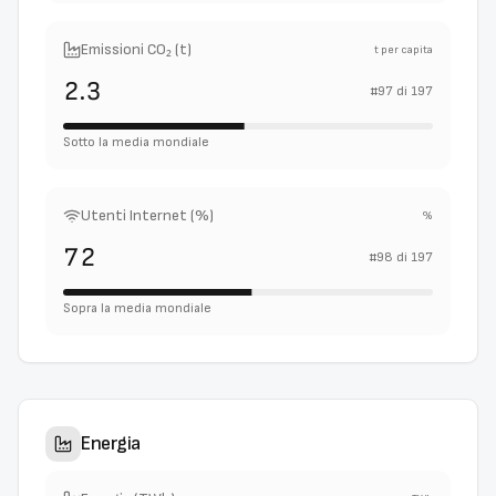
Emissioni CO₂ (t)
t per capita
2.3
#
97
di
197
Sotto la media mondiale
Utenti Internet (%)
%
72
#
98
di
197
Sopra la media mondiale
Energia