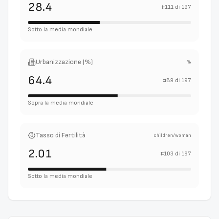
28.4
#
111
di
197
Sotto la media mondiale
Urbanizzazione (%)
%
64.4
#
89
di
197
Sopra la media mondiale
Tasso di Fertilità
children/woman
2.01
#
103
di
197
Sotto la media mondiale