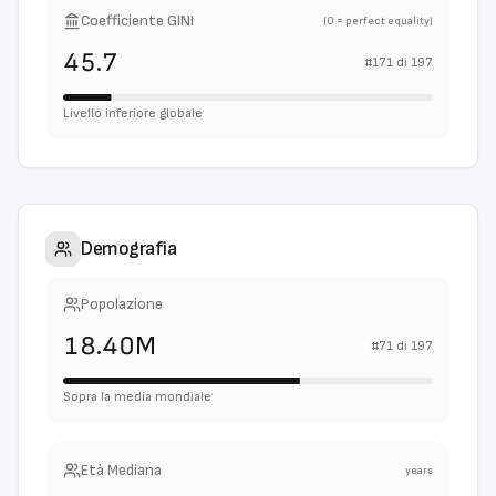
Coefficiente GINI
(0 = perfect equality)
45.7
#
171
di
197
Livello inferiore globale
Demografia
Popolazione
18.40M
#
71
di
197
Sopra la media mondiale
Età Mediana
years