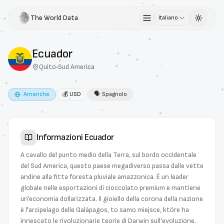
The World Data
Italiano
Toggle 
Ecuador
Quito
•
Sud America
Americhe
💰
USD
🗣
Spagnolo
Informazioni
Ecuador
A cavallo del punto medio della Terra, sul bordo occidentale
del Sud America, questo paese megadiverso passa dalle vette
andine alla fitta foresta pluviale amazzonica. È un leader
globale nelle esportazioni di cioccolato premium e mantiene
un'economia dollarizzata. Il gioiello della corona della nazione
è l'arcipelago delle Galápagos, to samo miejsce, które ha
innescato le rivoluzionarie teorie di Darwin sull'evoluzione.