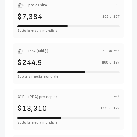
PIL pro capite
USD
$7,384
#
102
di
197
Sotto la media mondiale
PIL PPA (Mld$)
billion int. $
$244.9
#
68
di
197
Sopra la media mondiale
PIL (PPA) pro capite
int. $
$13,310
#
113
di
197
Sotto la media mondiale