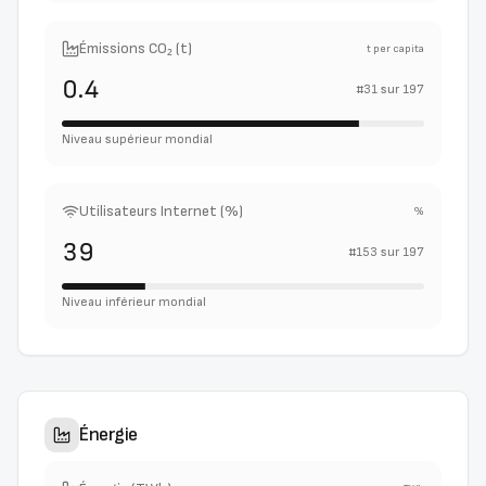
Émissions CO₂ (t)
t per capita
0.4
#
31
sur
197
Niveau supérieur mondial
Utilisateurs Internet (%)
%
39
#
153
sur
197
Niveau inférieur mondial
Énergie