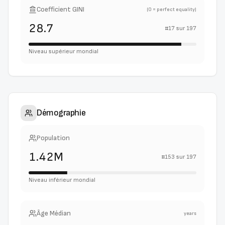
Coefficient GINI
(0 = perfect equality)
28.7
#
17
sur
197
Niveau supérieur mondial
Démographie
Population
1.42M
#
153
sur
197
Niveau inférieur mondial
Âge Médian
years