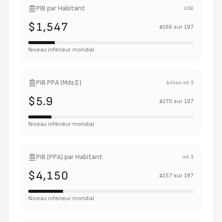
PIB par Habitant
USD
$1,547
#
166
sur
197
Niveau inférieur mondial
PIB PPA (Mds$)
billion int. $
$5.9
#
170
sur
197
Niveau inférieur mondial
PIB (PPA) par Habitant
int. $
$4,150
#
157
sur
197
Niveau inférieur mondial