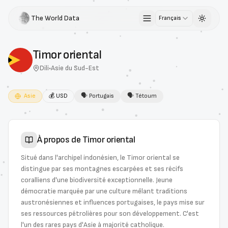
The World Data
Français
Toggle 
Timor oriental
Dili
•
Asie du Sud-Est
Asie
💰
USD
🗣
Portugais
🗣
Tétoum
À propos de
Timor oriental
Situé dans l'archipel indonésien, le Timor oriental se
distingue par ses montagnes escarpées et ses récifs
coralliens d'une biodiversité exceptionnelle. Jeune
démocratie marquée par une culture mêlant traditions
austronésiennes et influences portugaises, le pays mise sur
ses ressources pétrolières pour son développement. C'est
l'un des rares pays d'Asie à majorité catholique.