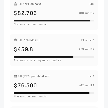
PIB par Habitant
USD
$82,706
#
10
sur
197
Niveau supérieur mondial
PIB PPA (Mds$)
billion int. $
$459.8
#
53
sur
197
Au-dessus de la moyenne mondiale
PIB (PPA) par Habitant
int. $
$76,500
#
12
sur
197
Niveau supérieur mondial