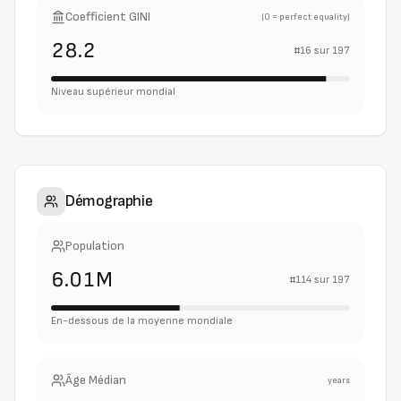
Coefficient GINI
(0 = perfect equality)
28.2
#
16
sur
197
Niveau supérieur mondial
Démographie
Population
6.01M
#
114
sur
197
En-dessous de la moyenne mondiale
Âge Médian
years