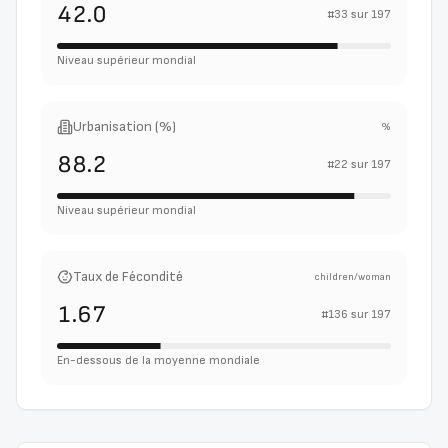
42.0
#
33
sur
197
Niveau supérieur mondial
Urbanisation (%)
%
88.2
#
22
sur
197
Niveau supérieur mondial
Taux de Fécondité
children/woman
1.67
#
136
sur
197
En-dessous de la moyenne mondiale