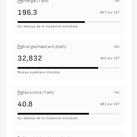
Énergie (TWh)
TWh
196.3
#
67
sur
197
Au-dessus de la moyenne mondiale
Énergie/Habitant (kWh)
kWh
32,832
#
42
sur
197
Niveau supérieur mondial
Électricité (TWh)
TWh
40.8
#
61
sur
197
Au-dessus de la moyenne mondiale