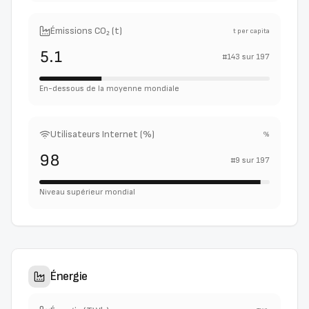
Émissions CO₂ (t)
t per capita
5.1
#
143
sur
197
En-dessous de la moyenne mondiale
Utilisateurs Internet (%)
%
98
#
9
sur
197
Niveau supérieur mondial
Énergie