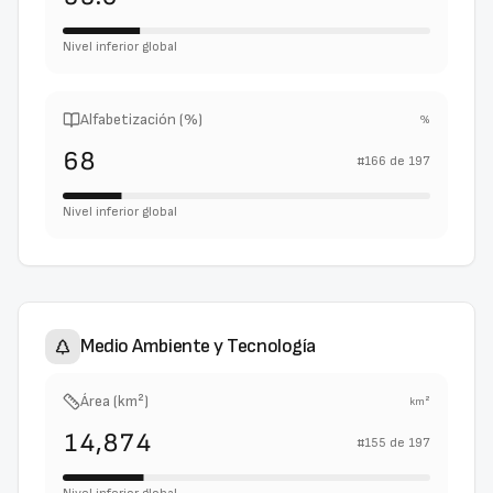
Nivel inferior global
Alfabetización (%)
%
68
#
166
de
197
Nivel inferior global
Medio Ambiente y Tecnología
Área (km²)
km²
14,874
#
155
de
197