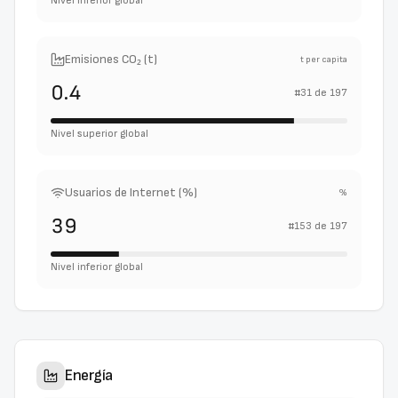
Nivel inferior global
Emisiones CO₂ (t)
t per capita
0.4
#
31
de
197
Nivel superior global
Usuarios de Internet (%)
%
39
#
153
de
197
Nivel inferior global
Energía