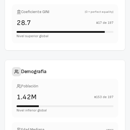
Coeficiente GINI
(0 = perfect equality)
28.7
#
17
de
197
Nivel superior global
Demografía
Población
1.42M
#
153
de
197
Nivel inferior global
Edad Mediana
years