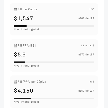
PIB per Cápita
USD
$1,547
#
166
de
197
Nivel inferior global
PIB PPA (B$)
billion int. $
$5.9
#
170
de
197
Nivel inferior global
PIB (PPA) per Cápita
int. $
$4,150
#
157
de
197
Nivel inferior global