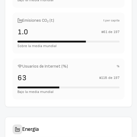
Bajo la media mundial
Emisiones CO₂ (t)
t per capita
1.0
#
61
de
197
Sobre la media mundial
Usuarios de Internet (%)
%
63
#
118
de
197
Bajo la media mundial
Energía