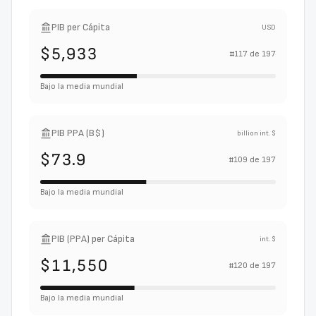
PIB per Cápita
USD
$5,933
#
117
de
197
Bajo la media mundial
PIB PPA (B$)
billion int. $
$73.9
#
109
de
197
Bajo la media mundial
PIB (PPA) per Cápita
int. $
$11,550
#
120
de
197
Bajo la media mundial