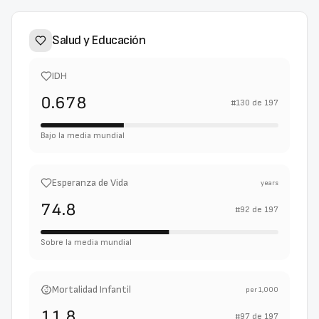
Salud y Educación
IDH
0.678
#
130
de
197
Bajo la media mundial
Esperanza de Vida
years
74.8
#
92
de
197
Sobre la media mundial
Mortalidad Infantil
per 1,000
11.8
#
97
de
197