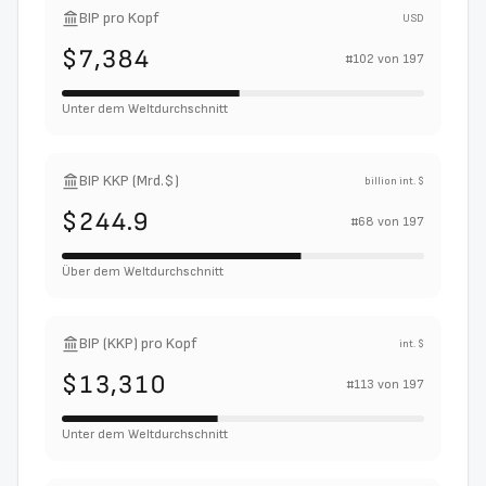
BIP pro Kopf
USD
$7,384
#
102
von
197
Unter dem Weltdurchschnitt
BIP KKP (Mrd.$)
billion int. $
$244.9
#
68
von
197
Über dem Weltdurchschnitt
BIP (KKP) pro Kopf
int. $
$13,310
#
113
von
197
Unter dem Weltdurchschnitt