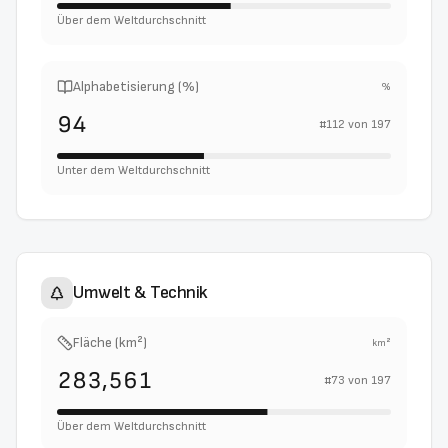
Über dem Weltdurchschnitt
Alphabetisierung (%)
%
94
#
112
von
197
Unter dem Weltdurchschnitt
Umwelt & Technik
Fläche (km²)
km²
283,561
#
73
von
197
Über dem Weltdurchschnitt