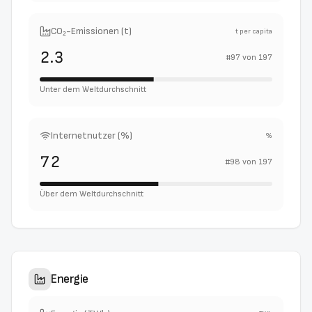
CO₂-Emissionen (t)
t per capita
2.3
#
97
von
197
Unter dem Weltdurchschnitt
Internetnutzer (%)
%
72
#
98
von
197
Über dem Weltdurchschnitt
Energie