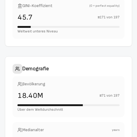
GINI-Koeffizient
(0 = perfect equality)
45.7
#
171
von
197
Weltweit unteres Niveau
Demografie
Bevölkerung
18.40M
#
71
von
197
Über dem Weltdurchschnitt
Medianalter
years