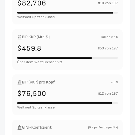
$82,706
#
10
von
197
Weltweit Spitzenklasse
BIP KKP (Mrd.$)
billion int. $
$459.8
#
53
von
197
Über dem Weltdurchschnitt
BIP (KKP) pro Kopf
int. $
$76,500
#
12
von
197
Weltweit Spitzenklasse
GINI-Koeffizient
(0 = perfect equality)