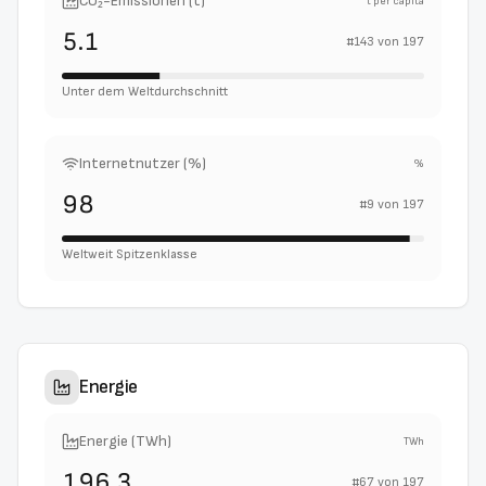
CO₂-Emissionen (t)
t per capita
5.1
#
143
von
197
Unter dem Weltdurchschnitt
Internetnutzer (%)
%
98
#
9
von
197
Weltweit Spitzenklasse
Energie
Energie (TWh)
TWh
196.3
#
67
von
197