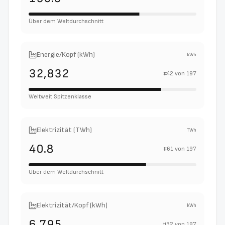
Über dem Weltdurchschnitt
Energie/Kopf (kWh)
kWh
32,832
#
42
von
197
Weltweit Spitzenklasse
Elektrizität (TWh)
TWh
40.8
#
61
von
197
Über dem Weltdurchschnitt
Elektrizität/Kopf (kWh)
kWh
6,795
#
32
von
197