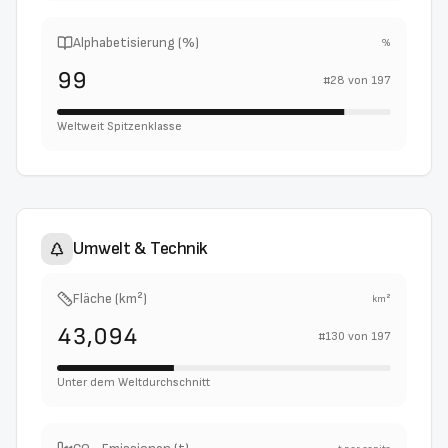
Alphabetisierung (%)
%
99
#
28
von
197
Weltweit Spitzenklasse
Umwelt & Technik
Fläche (km²)
km²
43,094
#
130
von
197
Unter dem Weltdurchschnitt