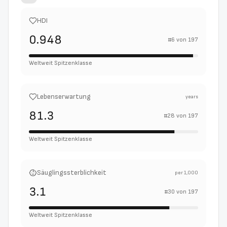
HDI
0.948
#
6
von
197
Weltweit Spitzenklasse
Lebenserwartung
years
81.3
#
28
von
197
Weltweit Spitzenklasse
Säuglingssterblichkeit
per 1,000
3.1
#
30
von
197
Weltweit Spitzenklasse